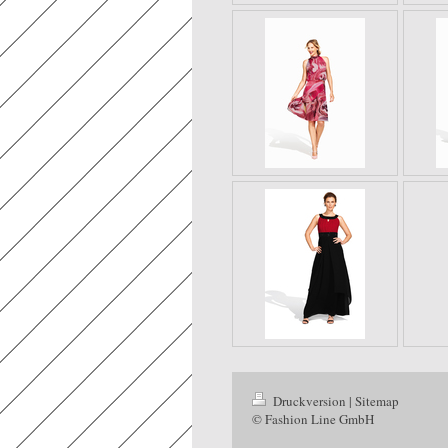
Druckversion
|
Sitemap
© Fashion Line GmbH