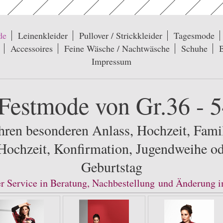
de
Leinenkleider
Pullover / Strickkleider
Tagesmode
Accessoires
Feine Wäsche / Nachtwäsche
Schuhe
Impressum
estmode von Gr.36 - 
hren besonderen Anlass, Hochzeit, Famil
Hochzeit, Konfirmation, Jugendweihe o
Geburtstag
ger Service in Beratung, Nachbestellung
und Änderung i