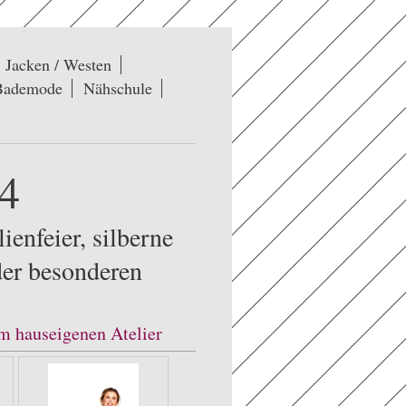
Jacken / Westen
Bademode
Nähschule
54
ienfeier, silberne
der besonderen
m hauseigenen Atelier